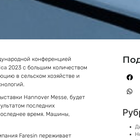
Под
ждународной конференцией
ica
2023 с большим количеством
юцию в сельском хозяйстве и
хнологий.
ыставки Hannover Messe, будет
зультатом последних
Руб
последнее время. Машины,
Д
Н
пания Faresin переживает