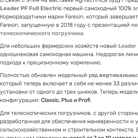
Leader PF Full Electric
первый самоходный 100% э
Кормораздатчики марки Faresin, который заверша
Faresin, запущенную в 2018 году с презентацией
пе
телескопического погрузчика
.
Для небольших фермерских хозяйств новый
Leader 
одношнековая самоходная машина. Недорогая лини
подхода к прецизионному кормлению.
Полностью обновлен модельный ряд
вертикальны
который теперь включает в себя не менее 33 разл
установки от одного до трех шнеков. Теперь модел
конфигурации:
Classic, Plus и Profi
.
Для телескопических погрузчиков, с другой сторон
разработанная для обеспечения маневренности и 
сельскохозяйственном и строительном контексте. 
выдвижными стрелами
высотой от 7 до 10 метров и