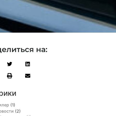
елиться на:
рики
илер
(1)
овости
(2)