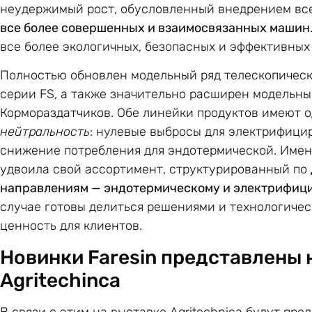
неудержимый рост, обусловленный внедрением вс
все более совершенных и взаимосвязанных машин
все более экологичных, безопасных и эффективных
Полностью обновлен модельный ряд телескопически
серии FS, а также значительно расширен модельн
Кормораздатчиков. Обе линейки продуктов имеют о
нейтральность
: нулевые выбросы для электрифици
снижение потребления для эндотермической. Имен
удвоила свой ассортимент, структурированный по
направлениям — эндотермическому и электрифиц
случае готовы делиться решениями и технологич
ценность для клиентов.
Новинки Faresin представлены 
Agritechinca
В связи с этим на выставке Agritechnica будут п