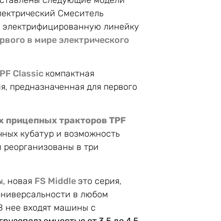
лектрический Смеситель
ет электрифицированную линейку
рвого в мире электрического
PF Classic
компактная
я, предназначенная для первого
х прицепных тракторов TPF
ичных кубатур и возможность
и реорганизованы в три
ы, новая
FS Middle
это серия,
универсальности в любом
В нее входят машины с
 грузоподъемностью от 3,5 до 4,5