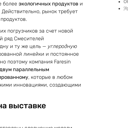
О
е более
экологичных продуктов
и
沟
. Действительно, рынок требует
 продуктов.
х погрузчиков за счет новой
ый ряд Смесителей
дну и ту же цель —
углеродную
рованной линейки и постоянное
но поэтому компания Faresin
двум параллельным
ированному
, которые в любом
ескими инновациями, создающими
на выставке
редставлены следующие модели