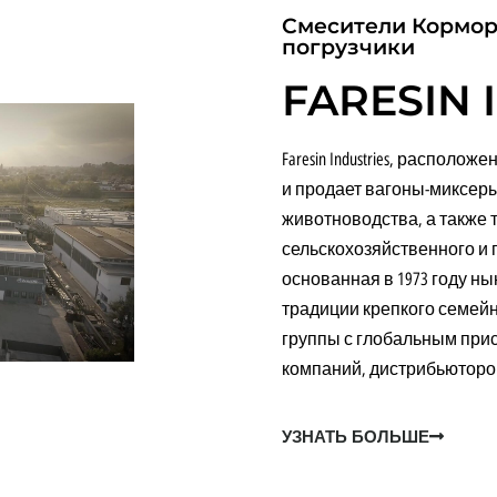
ПОГРУЗЧИКИ
Смесители Кормор
погрузчики
FARESIN 
Faresin Industries, располо
и продает вагоны-миксер
животноводства, а также 
сельскохозяйственного и
основанная в 1973 году н
традиции крепкого семей
группы с глобальным при
компаний, дистрибьюторо
УЗНАТЬ БОЛЬШЕ