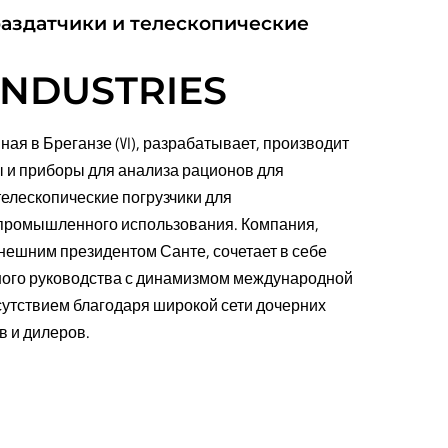
ПОДЪЕМНИКИ
аздатчики и телескопические
FULL ELECTRIC
INDUSTRIES
женная в Бреганзе (VI), разрабатывает, производит
ы и приборы для анализа рационов для
телескопические погрузчики для
 промышленного использования. Компания,
ынешним президентом Санте, сочетает в себе
ного руководства с динамизмом международной
сутствием благодаря широкой сети дочерних
в и дилеров.