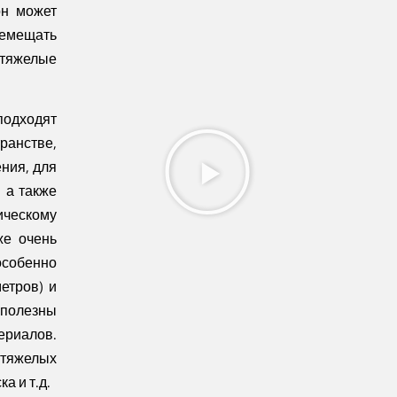
он может
ремещать
 тяжелые
подходят
ранстве,
ния, для
 а также
скому
же очень
особенно
метров) и
 полезны
ериалов.
 тяжелых
а и т.д.