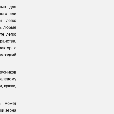
 как для
ного или
ни легко
ть любые
те легко
ранства,
рактор с
ромоздкий
рузчиков
целевому
, крюки,
in может
ки зерна