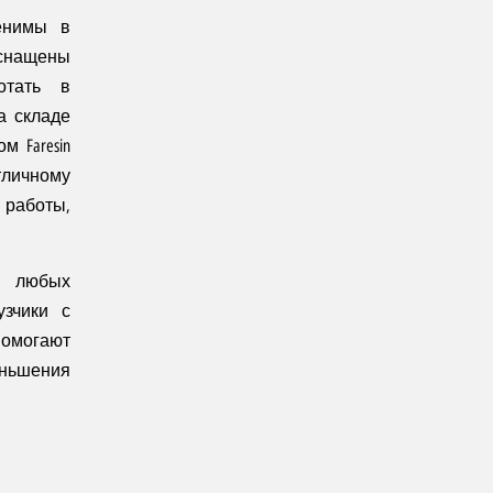
енимы в
снащены
отать в
а складе
 Faresin
личному
 работы,
я любых
узчики с
омогают
ньшения