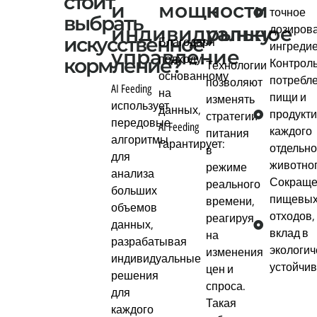
стоит
и
мощности
к
точное
выбрать
индивидуальное
рынку
дозиров
искусственное
Благодаря
ингредие
управление
подходу,
кормление?
Контрол
Технологии
основанному
потребл
позволяют
AI Feeding
на
пищи и
изменять
использует
данных,
продукт
стратегии
передовые
AI Feeding
каждого
питания
алгоритмы
гарантирует:
отдельно
в
для
животног
режиме
анализа
Сокраще
реального
больших
пищевы
времени,
объемов
отходов,
реагируя
данных,
вклад в
на
разрабатывая
экологич
изменения
индивидуальные
устойчив
цен и
решения
спроса.
для
Такая
каждого