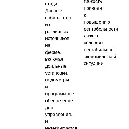
гибкость
стада.
приводит
Данные
к
собираются
повышению
из
рентабельности
различных
даже в
источников
условиях
на
нестабильной
ферме,
экономической
включая
ситуации.
доильные
установки,
подометры
и
программное
обеспечение
для
управления,
и
интегрируются