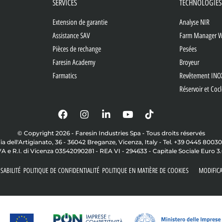
SERVICES
TECHNOLOGIES
Extension de garantie
Analyse NIR
Assistance SAV
Farm Manager 
Pièces de rechange
Pesées
Faresin Academy
Broyeur
Farmatics
Revêtement INO
Réservoir et Coc
© Copyright 2026 - Faresin Industries Spa - Tous droits réservés
ia dell'Artigianato, 36 - 36042 Breganze, Vicenza, Italy - Tel. +39 0445 8003
VA e R.I. di Vicenza 03542090281 - REA VI - 294633 - Capitale Sociale Euro 3
SABILITÉ
POLITIQUE DE CONFIDENTIALITÉ
POLITIQUE EN MATIÈRE DE COOKIES
MODIFIC