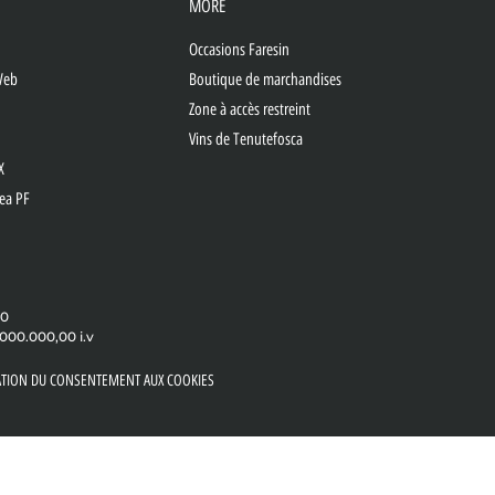
MORE
Occasions Faresin
Web
Boutique de marchandises
Zone à accès restreint
Vins de Tenutefosca
X
lea PF
00
.000.000,00 i.v
ATION DU CONSENTEMENT AUX COOKIES