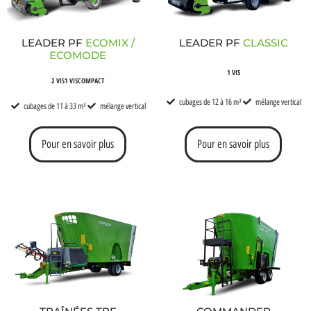
LEADER PF
ECOMIX /
LEADER PF
CLASSIC
ECOMODE
1 VIS
2 VIS
1 VIS
COMPACT
cubages de 12 à 16 m³
mélange vertical
cubages de 11 à 33 m³
mélange vertical
Pour en savoir plus
Pour en savoir plus