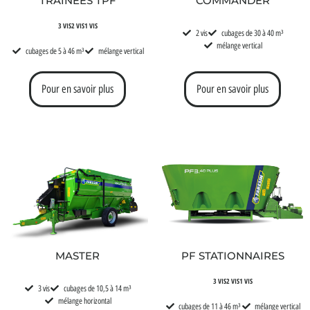
TRAÎNÉES TPF
COMMANDER
3 VIS
2 VIS
1 VIS
2 vis
cubages de 30 à 40 m³
mélange vertical
cubages de 5 à 46 m³
mélange vertical
Pour en savoir plus
Pour en savoir plus
PF STATIONNAIRES
MASTER
3 VIS
2 VIS
1 VIS
3 vis
cubages de 10,5 à 14 m³
mélange horizontal
cubages de 11 à 46 m³
mélange vertical