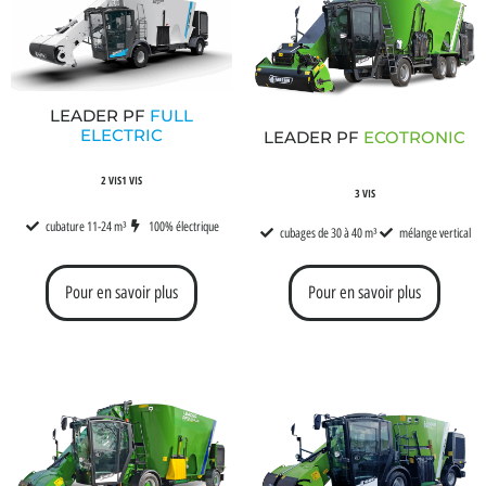
LEADER PF
FULL
ELECTRIC
LEADER PF
ECOTRONIC
2 VIS
1 VIS
3 VIS
cubature 11-24 m³
100% électrique
cubages de 30 à 40 m³
mélange vertical
Pour en savoir plus
Pour en savoir plus