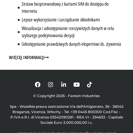
Zestaw bezprzewodowy z kartami SIM do dostępu do
Internetu
Lepsze wykorzystanie i zarządzanie składnikami
Wizualizacja i udostępnianie rzeczywistych danych w celu
szybszego podejmowania decyzji
Udostępnianie prawdziwych danych ekspertowi ds. żywienia
WIĘCEJ INFORMACJI
© Copyright 2026 - Faresin Industries
Spa - Wszelkie prawa zastrzeżone Via dell'Artigianato, 36 - 36042
Breganze, Vicenza, Włochy - Tel. +39 0445 800300 Cod.Fisc -
P.IVA e R.I. di Vicenza 03542090281 - REA VI - 294633 - Capitale
Sociale Euro 3.000.000,00 i.v.