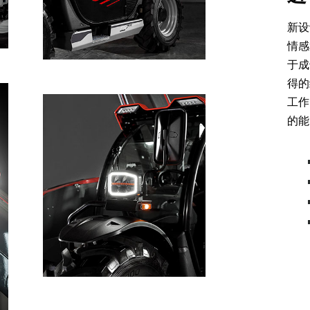
新设
情感
于成
得的
工作
的能