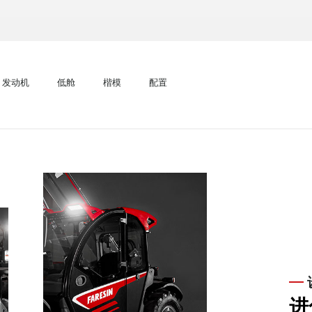
发动机
低舱
楷模
配置
进