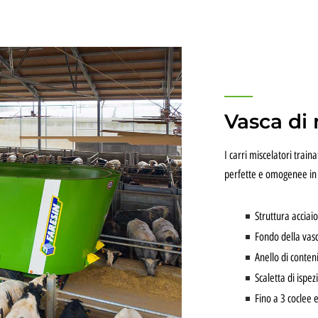
Vasca di
I carri miscelatori trai
perfette e omogenee in 
Struttura acciai
Fondo della vas
Anello di conten
Scaletta di ispez
Fino a 3 coclee 