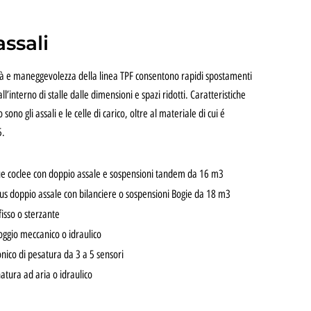
assali
tà e maneggevolezza della linea TPF consentono rapidi spostamenti
l’interno di stalle dalle dimensioni e spazi ridotti. Caratteristiche
sono gli assali e le celle di carico, oltre al materiale di cui é
5.
ue coclee con doppio assale e sospensioni tandem da 16 m3
us doppio assale con bilanciere o sospensioni Bogie da 18 m3
fisso o sterzante
oggio meccanico o idraulico
nico di pesatura da 3 a 5 sensori
atura ad aria o idraulico