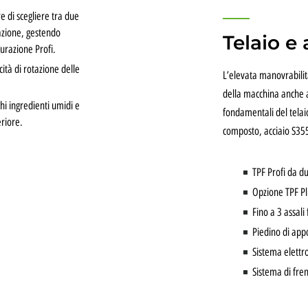
e di scegliere tra due
razione, gestendo
Telaio e 
gurazione Profi.
ità di rotazione delle
L’elevata manovrabili
della macchina anche al
hi ingredienti umidi e
fondamentali del telaio 
riore.
composto, acciaio S35
TPF Profi da d
Opzione TPF Pl
Fino a 3 assali 
Piedino di app
Sistema elettro
Sistema di fren