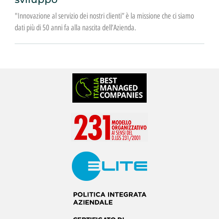
"Innovazione al servizio dei nostri clienti” è la missione che ci siamo
dati più di 50 anni fa alla nascita dell’Azienda.