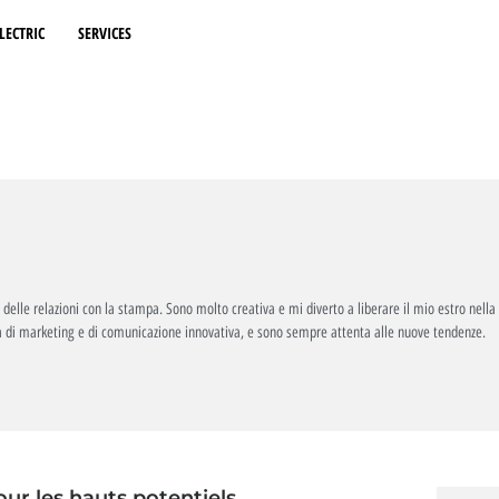
LECTRIC
SERVICES
lle relazioni con la stampa. Sono molto creativa e mi diverto a liberare il mio estro nella 
a di marketing e di comunicazione innovativa, e sono sempre attenta alle nuove tendenze.
our les hauts potentiels