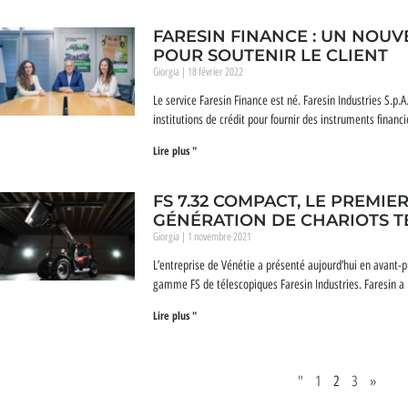
FARESIN FINANCE : UN NOUV
POUR SOUTENIR LE CLIENT
Giorgia
18 février 2022
Le service Faresin Finance est né. Faresin Industries S.p.
institutions de crédit pour fournir des instruments financi
Lire plus "
FS 7.32 COMPACT, LE PREMI
GÉNÉRATION DE CHARIOTS T
Giorgia
1 novembre 2021
L’entreprise de Vénétie a présenté aujourd’hui en avant-
gamme FS de télescopiques Faresin Industries. Faresin a
Lire plus "
"
1
2
3
»