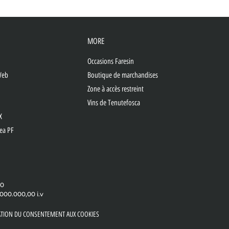
MORE
Occasions Faresin
Web
Boutique de marchandises
Zone à accès restreint
Vins de Tenutefosca
X
lea PF
00
.000.000,00 i.v
ATION DU CONSENTEMENT AUX COOKIES