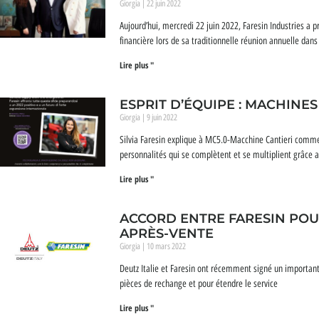
Giorgia
22 juin 2022
Aujourd’hui, mercredi 22 juin 2022, Faresin Industries a
financière lors de sa traditionnelle réunion annuelle dans
Lire plus "
ESPRIT D’ÉQUIPE : MACHINE
Giorgia
9 juin 2022
Silvia Faresin explique à MC5.0-Macchine Cantieri comme
personnalités qui se complètent et se multiplient grâce a
Lire plus "
ACCORD ENTRE FARESIN POU
APRÈS-VENTE
Giorgia
10 mars 2022
Deutz Italie et Faresin ont récemment signé un important
pièces de rechange et pour étendre le service
Lire plus "