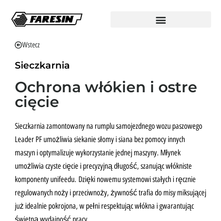
Wstecz
Sieczkarnia
Ochrona włókien i ostre
cięcie
Sieczkarnia zamontowany na rumplu samojezdnego wozu paszowego
Leader PF umożliwia siekanie słomy i siana bez pomocy innych
maszyn i optymalizuje wykorzystanie jednej maszyny. Młynek
umożliwia czyste cięcie i precyzyjną długość, szanując włókniste
komponenty unifeedu.
Dzięki nowemu systemowi stałych i ręcznie
regulowanych noży i przeciwnoży, żywność trafia do misy miksującej
już idealnie pokrojona, w pełni respektując włókna i gwarantując
świetną wydajność pracy.