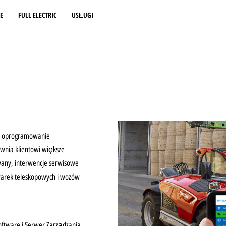
E
FULL ELECTRIC
USŁUGI
ne oprogramowanie
ewnia klientowi większe
wany, interwencje serwisowe
arek teleskopowych i wozów
oftware i Serwer Zarządzania