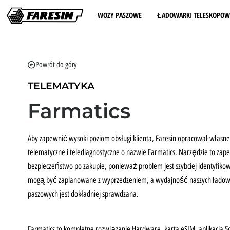
WOZY PASZOWE
ŁADOWARKI TELESKOPOW
Powrót do góry
TELEMATYKA
Farmatics
Aby zapewnić wysoki poziom obsługi klienta, Faresin opracował włas
telematyczne i telediagnostyczne o nazwie Farmatics. Narzędzie to zap
bezpieczeństwo po zakupie, ponieważ problem jest szybciej identyfiko
mogą być zaplanowane z wyprzedzeniem, a wydajność naszych ładow
paszowych jest dokładniej sprawdzana.
Farmatics to kompletne rozwiązanie Hardware, karta eSIM, aplikacja S