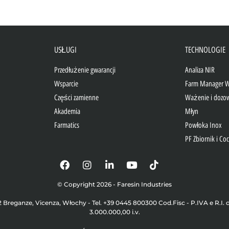
USŁUGI
TECHNOLOGIE
Przedłużenie gwarancji
Analiza NIR
Wsparcie
Farm Manager 
Części zamienne
Ważenie i dozo
Akademia
Młyn
Farmatics
Powłoka Inox
PF Zbiornik i Co
© Copyright 2026 - Faresin Industries
42 Breganze, Vicenza, Włochy - Tel. +39 0445 800300 Cod.Fisc - P.IVA e R.I. 
3.000.000,00 i.v.