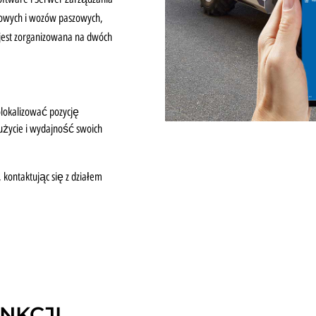
powych i wozów paszowych,
 jest zorganizowana na dwóch
olokalizować pozycję
użycie i wydajność swoich
kontaktując się z działem
NKCJI