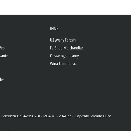
INNE
Używany Faresin
Web
FarShop Merchandise
wanie
Obszar ograniczony
Wina Tenutefosca
clea
di Vicenza 03542090281 - REA VI - 294633 - Capitale Sociale Euro