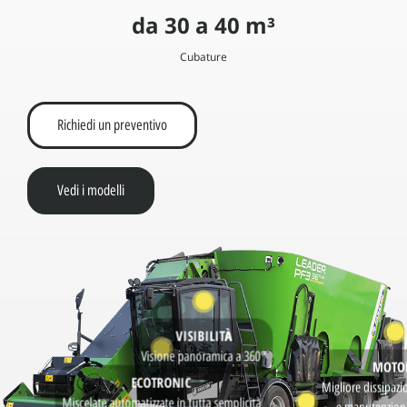
da 30 a 40 m³
Cubature
Richiedi un preventivo
Vedi i modelli
VISIBILIT
À
Visione panoramica a 360°
MOTO
ECOTRONIC
Migliore dissipazi
Miscelate automatizzate in tutta semplicità