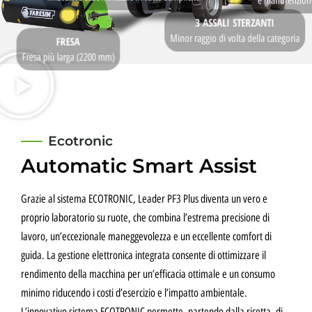
e manutenzione 
3 ASSALI STERZANTI
Minor raggio di volta della categoria
FRESA
Fresa più larga (2200 mm)
Ecotronic
Automatic Smart Assist
Grazie al sistema ECOTRONIC, Leader PF3 Plus diventa un vero e
proprio laboratorio su ruote, che combina l’estrema precisione di
lavoro, un’eccezionale maneggevolezza e un eccellente comfort di
guida. La gestione elettronica integrata consente di ottimizzare il
rendimento della macchina per un’efficacia ottimale e un consumo
minimo riducendo i costi d’esercizio e l’impatto ambientale.
L’innovativo sistema ECOTRONIC permette, partendo dalla ricetta, di