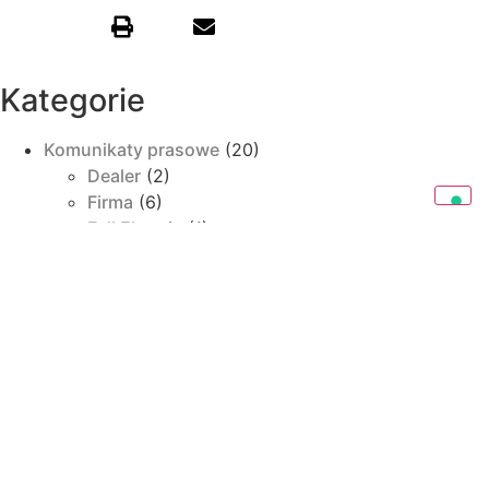
Kategorie
Komunikaty prasowe
(20)
Dealer
(2)
Firma
(6)
Full Electric
(1)
Kiermasze
(8)
Ładowarki Teleskopowe
(3)
Wozy Paszowe
(2)
News
(9)
Przegląd prasy
(5)
Wywiady
(5)