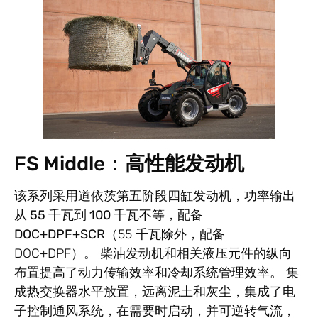
FS Middle：
高性能发动机
该系列采用
道依茨第五阶段四缸
发动机，功率输出
从 55 千瓦到 100 千瓦不等，配备
DOC+DPF+SCR
（55 千瓦除外，配备
DOC+DPF）。 柴油发动机和相关液压元件的
纵向
布置
提高了动力传输效率和冷却系统管理效率。 集
成热交换器水平放置，远离泥土和灰尘，集成了
电
子控制通风系统
，在需要时启动，并可逆转气流，