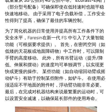
载重量从 35 公担到 45 公担不
等。
Ecofast-E
阀门
（部分型号配备）可确保即使在低转速时也能平稳
快速地移动。 由于采用了电子负载补偿，工作安全
性得到了提高，确保了最佳的车辆控制。
为了简化机器的日常使用并提高所有工作条件下的
安全水平，Faresin在新一代 FS 中引入了大量
智能
功能
（可根据要求提供）。 首先，在密闭空间（如
低矮的天花板或地面障碍物）中工作时，可以限制
手臂的高度移动。 此外，
所有吊臂运动（提升/降
低、伸展和摆动）的速度均可单独调节
，以实现更
快或更慢的操作。 某些功能（如自动缩回动臂或摇
动铲斗）有助于控制某些附件，如铲斗。 在使用必
须适应不平地面的附件时，
浮动臂功能
非常必要。
最后，在完成对机器结构来说最繁重的运动时，可
以设置安全减速，以确保延长部件的使用寿命。