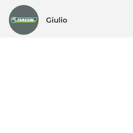
Giulio
Precedente
Articoli correlati
Faresin Industries E 