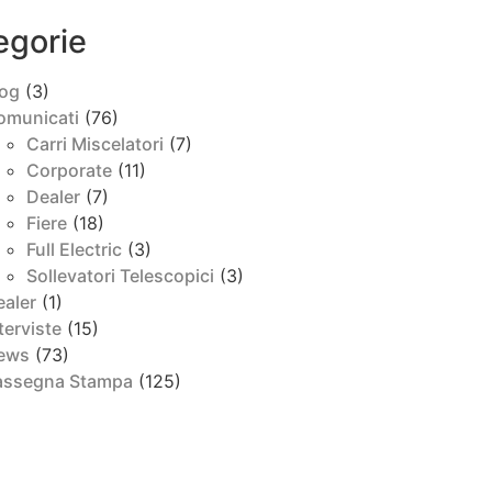
egorie
log
(3)
omunicati
(76)
Carri Miscelatori
(7)
Corporate
(11)
Dealer
(7)
Fiere
(18)
Full Electric
(3)
Sollevatori Telescopici
(3)
ealer
(1)
terviste
(15)
ews
(73)
assegna Stampa
(125)