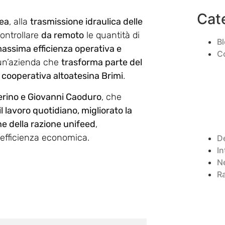
Cat
ea
, alla
trasmissione idraulica delle
ontrollare
da remoto
le quantità di
B
assima efficienza operativa e
C
 un’azienda che
trasforma parte del
a cooperativa altoatesina Brimi
.
rino e Giovanni Caoduro
, che
il lavoro quotidiano, migliorato la
one della razione unifeed
,
 efficienza economica.
D
In
N
R